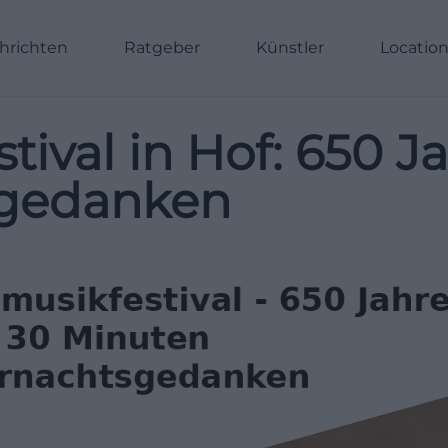
hrichten
Ratgeber
Künstler
Locatio
tival in Hof: 650 J
gedanken