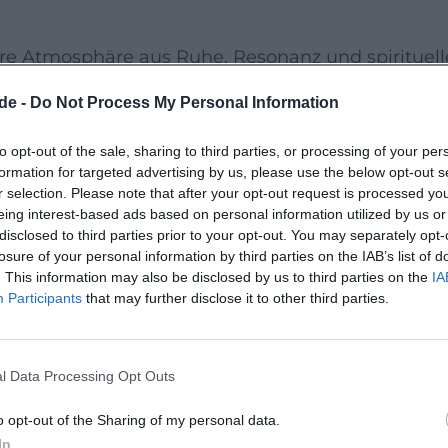
dere Atmosphäre aus Ruhe, Resonanz und spirituell
h im historischen Raum und schenken Momente d
de -
Do Not Process My Personal Information
rt und Orgel schafft einen Zugang, der sowohl
erte Gäste anspricht.
to opt-out of the sale, sharing to third parties, or processing of your per
formation for targeted advertising by us, please use the below opt-out s
r selection. Please note that after your opt-out request is processed y
chaft von Staatsminister Joachim Herrmann und
eing interest-based ads based on personal information utilized by us or
disclosed to third parties prior to your opt-out. You may separately opt-
 Bedeutung des Orgelstandorts Hof. Die
losure of your personal information by third parties on the IAB’s list of
. This information may also be disclosed by us to third parties on the
IA
n kirchlicher Musikpflege, die bis heute Menschen
Participants
that may further disclose it to other third parties.
rbindet.
ng
Format an alle, die einen stillen, feierlichen und
l Data Processing Opt Outs
he erleben möchten. Die kurze Dauer macht den
o opt-out of the Sharing of my personal data.
, spontan innezuhalten und sich von Musik und
In