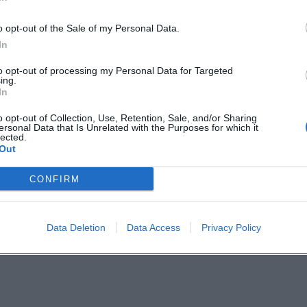
o opt-out of the Sale of my Personal Data.
cht einen würdevollen Sommerabend voller
In
fe. Wer Hofs religiöse und musikalische Tradition
to opt-out of processing my Personal Data for Targeted
ing.
esonderen Ort der Begegnung.
In
o opt-out of Collection, Use, Retention, Sale, and/or Sharing
re Orgeln in Hof - 30 Minuten
ersonal Data that Is Unrelated with the Purposes for which it
lected.
Out
CONFIRM
Data Deletion
Data Access
Privacy Policy