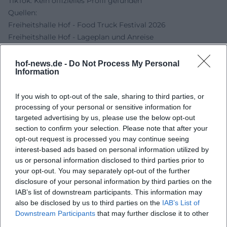
TikTok: Kein offizielles Profil gefunden
Quellen:
Freiheitshalle Hof - Food Truck Festival 2026
Freiheitshalle Hof - Lageplan und Anreise
Stadt Hof - Freiheitshalle
Foodtruck-Festivals - Food Truck Festival Hof 2026
hof-news.de -
Do Not Process My Personal
Information
Facebook - Eventseite Food Truck Festival Hof 2026
If you wish to opt-out of the sale, sharing to third parties, or
processing of your personal or sensitive information for
targeted advertising by us, please use the below opt-out
section to confirm your selection. Please note that after your
opt-out request is processed you may continue seeing
interest-based ads based on personal information utilized by
us or personal information disclosed to third parties prior to
your opt-out. You may separately opt-out of the further
disclosure of your personal information by third parties on the
IAB’s list of downstream participants. This information may
Map unavailable
also be disclosed by us to third parties on the
IAB’s List of
Open in Google Maps
Downstream Participants
that may further disclose it to other
third parties.