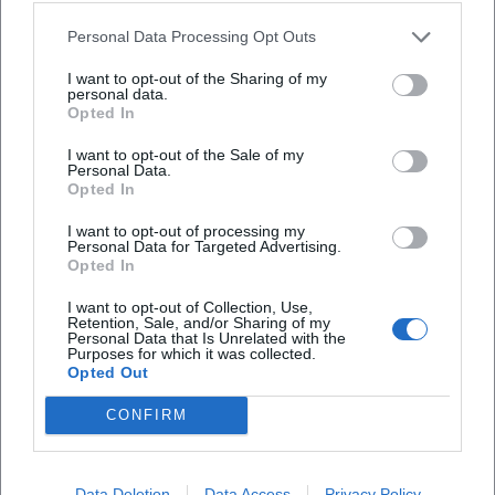
Personal Data Processing Opt Outs
I want to opt-out of the Sharing of my
personal data.
Opted In
I want to opt-out of the Sale of my
Personal Data.
Häufig gestellte Fragen
Opted In
I want to opt-out of processing my
Personal Data for Targeted Advertising.
Wann findet das Food Truck Festival 2026 statt?
Opted In
I want to opt-out of Collection, Use,
Retention, Sale, and/or Sharing of my
Was kostet der Eintritt?
Personal Data that Is Unrelated with the
Purposes for which it was collected.
Opted Out
Wo findet das Festival statt?
CONFIRM
Gibt es ein Kinderprogramm?
Data Deletion
Data Access
Privacy Policy