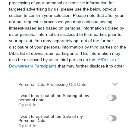
processing of your personal or sensitive information for
targeted advertising by us, please use the below opt-out
section to confirm your selection. Please note that after your
opt-out request is processed you may continue seeing
interest-based ads based on personal information utilized by
us or personal information disclosed to third parties prior to
Ralf Schmitz: Schmitzmän
Maite Itoiz & John Kelly: Best
your opt-out. You may separately opt-out of the further
of 20 Years (Anniversary Tour
disclosure of your personal information by third parties on the
2026)
15. Okt 2026
18. Okt 2026
IAB’s list of downstream participants. This information may
Ralf Schmitz bringt Hof zum
Ein Abend voller Magie in Hof:
also be disclosed by us to third parties on the
IAB’s List of
Lachen: Schmitzmän in der
Maite Itoiz & John Kelly feiern
Downstream Participants
that may further disclose it to other
Freiheitshalle verspricht
20 Jahre Musik mit Best-of-
Tempo, Pointen und
Songs und neuen Titeln.
third parties.
Komödie
70,40
€
Konzerte
54,90
€
Superhelden-Humor. Am
18.10.2026 ab 54,90 €.
15.10.2026 live erleben!
#LiveMusik
Personal Data Processing Opt Outs
#Comedy
I want to opt-out of the Sharing of my
personal data.
Opted In
I want to opt-out of the Sale of my
Personal Data.
Opted In