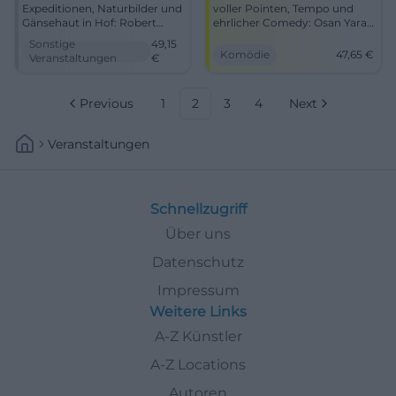
Expeditionen, Naturbilder und
voller Pointen, Tempo und
Gänsehaut in Hof: Robert
ehrlicher Comedy: Osan Yaran
Marc Lehmann zeigt Mission
live in der Freiheitshalle.
Sonstige
49,15
Erde Live mit starken
18.11.2026, ab 47,65 €.
Komödie
47,65
€
Veranstaltungen
€
Geschichten. 17.11.2026, ab
#Comedy
49,15 €. Jetzt entdecken!
#MissionErde
Previous
1
2
3
4
Next
Veranstaltungen
Schnellzugriff
Über uns
Datenschutz
Impressum
Weitere Links
A-Z Künstler
A-Z Locations
Autoren