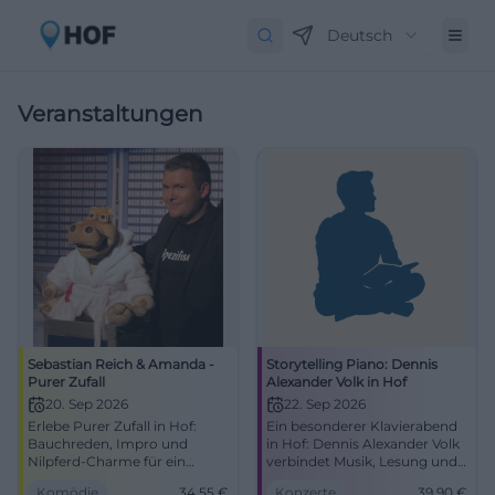
Deutsch
Veranstaltungen
Sebastian Reich & Amanda -
Storytelling Piano: Dennis
Purer Zufall
Alexander Volk in Hof
20. Sep 2026
22. Sep 2026
Erlebe Purer Zufall in Hof:
Ein besonderer Klavierabend
Bauchreden, Impro und
in Hof: Dennis Alexander Volk
Nilpferd-Charme für ein
verbindet Musik, Lesung und
intensives Lach-Erlebnis.
Emotionen. Am 22.09.2026 in
Komödie
34,55
€
Konzerte
39,90
€