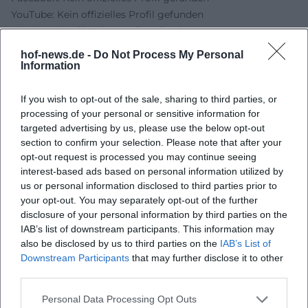
YouTube: Kein offizielles Profil gefunden
TikTok: Kein offizielles Profil gefunden
Quellen:
hof-news.de -
Do Not Process My Personal
HOFER LAND - Kreative Workshops in Feilitzsch &
Information
Umgebung
Katasthetik - Offizielle Seite
If you wish to opt-out of the sale, sharing to third parties, or
processing of your personal or sensitive information for
targeted advertising by us, please use the below opt-out
section to confirm your selection. Please note that after your
opt-out request is processed you may continue seeing
interest-based ads based on personal information utilized by
us or personal information disclosed to third parties prior to
your opt-out. You may separately opt-out of the further
disclosure of your personal information by third parties on the
IAB’s list of downstream participants. This information may
also be disclosed by us to third parties on the
IAB’s List of
Downstream Participants
that may further disclose it to other
Map unavailable
third parties.
Open in Google Maps
Personal Data Processing Opt Outs