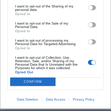
I want to opt-out of the Sharing of my
personal data.
Opted In
I want to opt-out of the Sale of my
Personal Data.
Opted In
Häufig gestellte Fragen
I want to opt-out of processing my
Personal Data for Targeted Advertising.
Opted In
I want to opt-out of Collection, Use,
Wann findet der Seifen-Workshop statt
Retention, Sale, and/or Sharing of my
Personal Data that Is Unrelated with the
Purposes for which it was collected.
Opted Out
Wie teuer ist die Veranstaltung
CONFIRM
Wo findet der Workshop statt
Data Deletion
Data Access
Privacy Policy
Für wen ist das Angebot geeignet