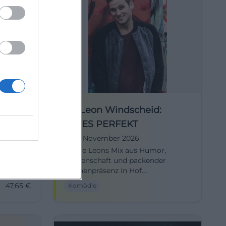
ir
Dr. Leon Windscheid:
ALLES PERFEKT
19. November 2026
voller
Erlebe Leons Mix aus Humor,
her
Wissenschaft und packender
 der
Bühnenpräsenz in Hof.
 47,65 €.
Perfektionsdruck raus, gute Gefühle
47,65
€
Komödie
rein – zwei Stunden, die Kopf und
Zwerchfell bewegen.