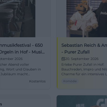
nmusikfestival - 650
Sebastian Reich & 
Orgeln in Hof - Musik
- Purer Zufall
ort
eptember 2026
20. September 2026
icher Abend voller
Erlebe Purer Zufall in Hof:
ng, Wort und Glauben in
Bauchreden, Impro und Nil
s Jubiläum macht
Charme für ein intensives 
musik lebendig und
Erlebnis. Barrierefrei, gut
Kostenlos
Komödie
nd. #Kirchenmusik #Hof
erreichbar, Comedy für die
Familie – sichere dir jetzt T