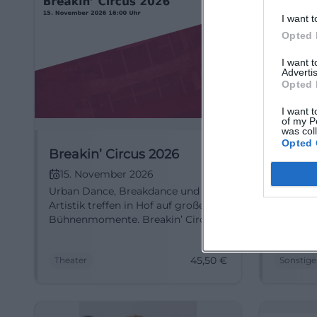
I want t
Opted 
I want 
Advertis
Opted 
I want t
of my P
was col
Opted 
Breakin’ Circus 2026
Rober
Missio
15. November 2026
Urban Dance, Breakdance und
17. N
Artistik treffen in Hof auf große
Ein Aben
Bühnenmomente. Breakin’ Circus
Naturbil
2026 verspricht Staunen, Energie
Robert 
und Showkunst pur. #BreakinCircus
Mission 
45,50
€
Theater
Sonstige
Geschicht
Jetzt en