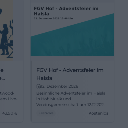
he
FGV Hof - Adventsfeier im
e
Haisla
12. Dezember 2026
etwood-
Besinnliche Adventsfeier im Haisla
em Live-
in Hof: Musik und
Vereinsgemeinschaft am 12.12.2026,
nsives
15–20 Uhr, Eintritt frei. Warmes
43,90
€
Kostenlos
Festivals
Miteinander, stimmungsvolle
Momente – erlebt Advent live. #Hof