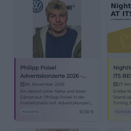
Philipp Poisel
Night
Adventskonzerte 2026 -
ITS BE
Solo
26. November 2026
27. N
Ein Abend voller Nähe und leiser
Erlebe N
Gänsehaut: Philipp Poisel in der
Stand-u
Freiheitshalle Hof. Adventskonzert
Timing, 
am 26.11.2026, Tickets ab 61,50 Euro.
direkter
61,50
€
Konzerte
Komödi
#Live
Barriere
Anreise,
Erlebnis.