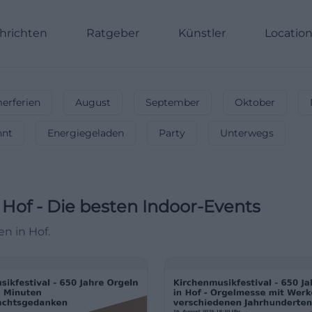
hrichten
Ratgeber
Künstler
Locatio
rferien
August
September
Oktober
nnt
Energiegeladen
Party
Unterwegs
Hof
-
Die besten Indoor-Events
n in Hof.