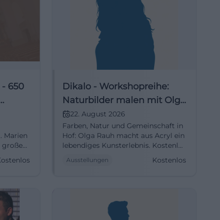
 - 650
Dikalo - Workshopreihe:
Naturbilder malen mit Olga
ken
Rauh
22. August 2026
Farben, Natur und Gemeinschaft in
. Marien
Hof: Olga Rauh macht aus Acryl ein
i, große
lebendiges Kunsterlebnis. Kostenlos
am 22.08.2026 um 10 Uhr.
ostenlos
Kostenlos
Ausstellungen
usik
#KunstInHof