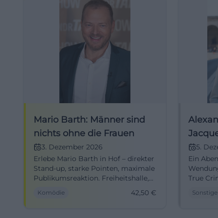
Mario Barth: Männer sind
Alexan
nichts ohne die Frauen
Jacque
Crime 
3. Dezember 2026
5. De
Erlebe Mario Barth in Hof – direkter
Ein Abend
Stand-up, starke Pointen, maximale
Wendung
Publikumsreaktion. Freiheitshalle,
True Crim
03.12.2026: Comedy-Atmosphäre,
am 05.12
42,50
€
Komödie
Sonstige
Timing und Beziehungs-
interakt
Geschichten live.