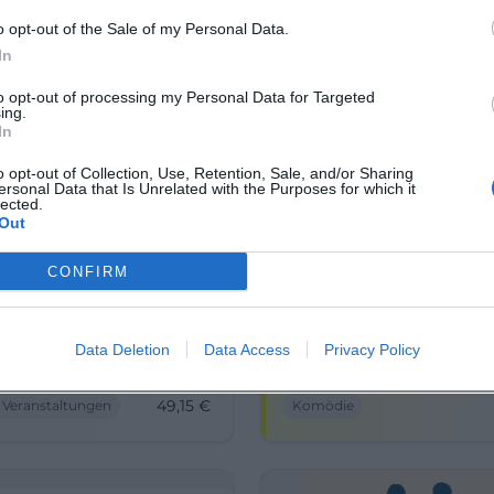
o opt-out of the Sale of my Personal Data.
In
to opt-out of processing my Personal Data for Targeted
ing.
In
o opt-out of Collection, Use, Retention, Sale, and/or Sharing
ersonal Data that Is Unrelated with the Purposes for which it
lected.
Out
t Marc Lehmann:
Osan Yaran: Wollen w
n Erde Live
beginnen?
CONFIRM
ovember 2026
18. November 2026
d voller Expeditionen,
Hof bekommt einen Abend 
der und Gänsehaut in Hof:
Data Deletion
Data Access
Pointen, Tempo und ehrlic
Privacy Policy
Marc Lehmann zeigt
Comedy: Osan Yaran live in
Erde Live mit starken
Freiheitshalle. 18.11.2026, ab
49,15
€
 Veranstaltungen
Komödie
en. 17.11.2026, ab 49,15 €.
#Comedy
tdecken! #MissionErde