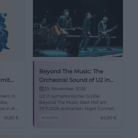
Beyond The Music: The
 mit
Orchestral Sound of U2 in
Hof
29. November 2026
Herz in
U2 in symphonischer Größe:
lka,
Beyond The Music lässt Hof am
ie in die
29.11.2026 erstrahlen. Nigel Connell,
b 18:30
Orchester und große Hymnen ab
41,50
€
54,00
€
Konzerte
54 Euro. #Live