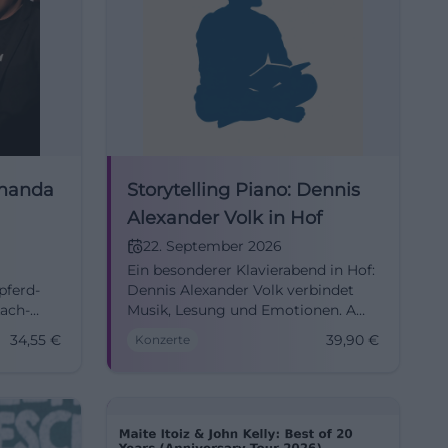
Amanda
Storytelling Piano: Dennis
Alexander Volk in Hof
22. September 2026
Ein besonderer Klavierabend in Hof:
pferd-
Dennis Alexander Volk verbindet
Lach-
Musik, Lesung und Emotionen. Am
22.09.2026 in der Freiheitshalle.
34,55
€
39,90
€
Konzerte
 ganze
#StorytellingPiano
ickets.