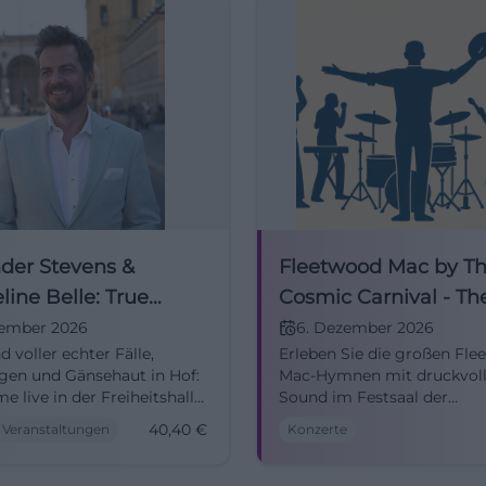
der Stevens &
Fleetwood Mac by T
line Belle: True
Cosmic Carnival - Th
- Toxic Love
Incredible Story
zember 2026
6. Dezember 2026
 voller echter Fälle,
Erleben Sie die großen Fle
en und Gänsehaut in Hof:
Mac-Hymnen mit druckvoll
e live in der Freiheitshalle
Sound im Festsaal der
.2026. Ab 40,40 Euro,
Freiheitshalle Hof. Ein inte
40,40
€
 Veranstaltungen
Konzerte
iv und packend. #TrueCrime
Konzerterlebnis mit
Gänsehautmomenten und
tanzbaren Refrains.