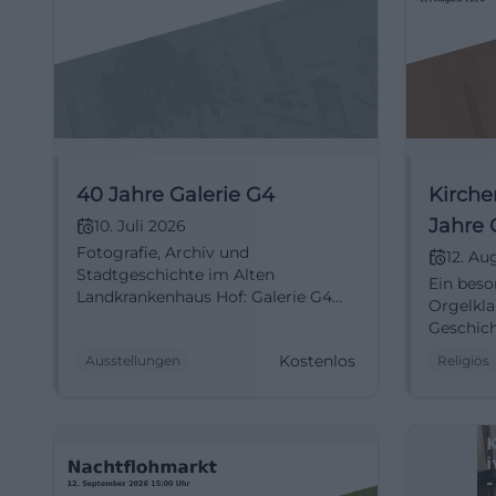
40 Jahre Galerie G4
Kirche
Jahre 
10. Juli 2026
Fotografie, Archiv und
Minut
12. Au
Stadtgeschichte im Alten
Ein beso
Somme
Landkrankenhaus Hof: Galerie G4
Orgelkla
zeigt ein starkes Jubiläum mit
Geschich
freiem Eintritt. #Fotografie
Orgeln, 
Kostenlos
Ausstellungen
Religiös
Sommern
#Kirche