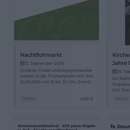
Nachtflohmarkt
Kirche
Jahre 
12. September 2026
Schätze, Trödel und Designklassiker
und W
20. S
warten in der Freiheitshalle Hof. Am
Ein festl
12.09.2026 von 15 bis 22 Uhr, Eintritt
Orgelkla
4 Euro. #Hof #Flohmarkt
Hof. Da
Kirchen
4,00
€
Märkte
Religiös
berühre