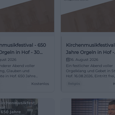
nmusikfestival - 650
Kirchenmusikfestival
Orgeln in Hof - 30
Jahre Orgeln in Hof -
en
Orgelmesse mit Wer
gust 2026
16. August 2026
nderer Abend voller
Ein festlicher Abend voller
rnachtsgedanken
aus verschiedenen
ng, Glauben und
Orgelklang und Gebet in St
Jahrhunderten
te in Hof. 650 Jahre
Hof. 16.08.2026, Eintritt fre
freie Teilnahme und echte
Kirchenmusik und gelebte
Kostenlos
K
Religiös
achtsgedanken.
Tradition. #Hof #Kirchenm
nmusik #Hof #Orgel