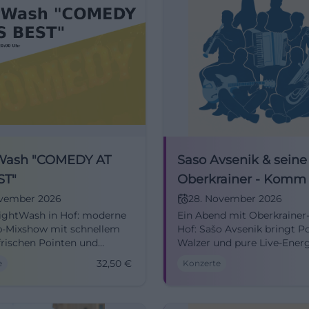
Wash "COMEDY AT
Saso Avsenik & seine
ST"
Oberkrainer - Komm
uns nach Oberkrain!
ovember 2026
28. November 2026
ightWash in Hof: moderne
Ein Abend mit Oberkrainer-
p-Mixshow mit schnellem
Hof: Sašo Avsenik bringt Po
frischen Pointen und
Walzer und pure Live-Energ
 Publikumsinteraktion.
Freiheitshalle. 28.11.2026, a
32,50
€
e
Konzerte
freier Saal, komfortable
Uhr. #Oberkrainer
 bestes Live-Comedy-